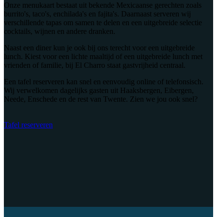
Onze menukaart bestaat uit bekende Mexicaanse gerechten zoals
burrito's, taco's, enchilada's en fajita's. Daarnaast serveren wij
verschillende tapas om samen te delen en een uitgebreide selectie
cocktails, wijnen en andere dranken.
Naast een diner kun je ook bij ons terecht voor een uitgebreide
lunch. Kiest voor een lichte maaltijd of een uitgebreide lunch met
vrienden of familie, bij El Charro staat gastvrijheid centraal.
Een tafel reserveren kan snel en eenvoudig online of telefonsisch.
Wij verwelkomen dagelijks gasten uit Haaksbergen, Eibergen,
Neede, Enschede en de rest van Twente. Zien we jou ook snel?
Tafel reserveren