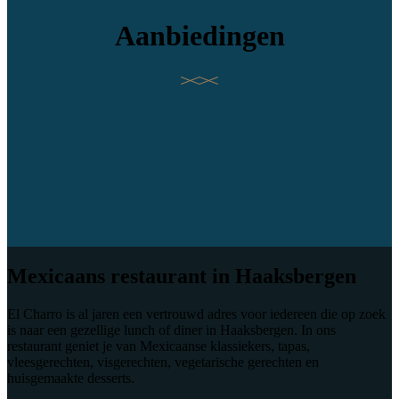
Aanbiedingen
Mexicaans restaurant in Haaksbergen
El Charro is al jaren een vertrouwd adres voor iedereen die op zoek
is naar een gezellige lunch of diner in Haaksbergen. In ons
restaurant geniet je van Mexicaanse klassiekers, tapas,
vleesgerechten, visgerechten, vegetarische gerechten en
huisgemaakte desserts.